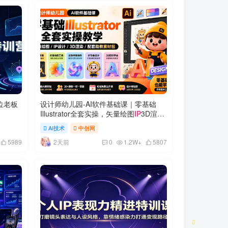
位老板
设计师幼儿园-AI软件基础课｜零基础
Illustrator全套实操，矢量绘图
IP
3D渲染
配套助教素材包
AI技术
中创网
2天前
5989
0
1.2W+
5807