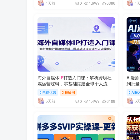
4天前
4
0
1.6W+
6386
海外自媒体
IP
打造入门课：解析跨境社
AI漫
媒运营逻辑，零基础搭建全球个人流量
到批量
资产
己的可
电商运营
福缘网
AI技
5天前
6
0
1.4W+
6189