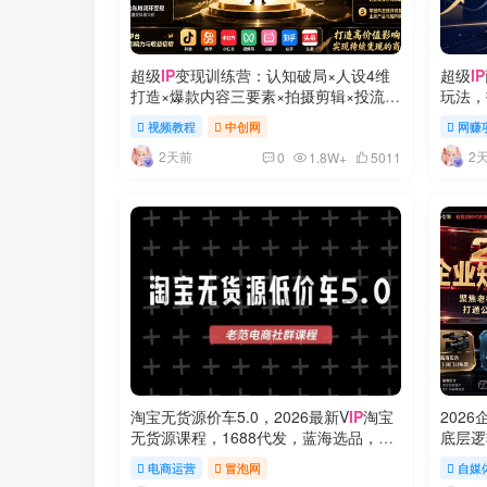
超级
IP
变现训练营：认知破局×人设4维
超级
IP
打造×爆款内容三要素×拍摄剪辑×投流放
玩法，
大×全域变现×矩阵复制
视频教程
中创网
网赚
2天前
2
0
1.8W+
5011
淘宝无货源价车5.0，​2026最新V
IP
淘宝
202
无货源课程，1688代发，蓝海选品，零
底层逻
成本创业首选(更新26年8月3日)
域引流
电商运营
冒泡网
自媒