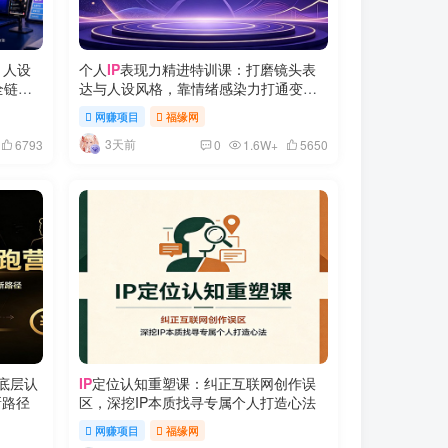
、人设
个人
IP
表现力精进特训课：打磨镜头表
全链路
达与人设风格，靠情绪感染力打通变现
路径
网赚项目
福缘网
3天前
6793
0
1.6W+
5650
底层认
IP
定位认知重塑课：纠正互联网创作误
新路径
区，深挖IP本质找寻专属个人打造心法
网赚项目
福缘网