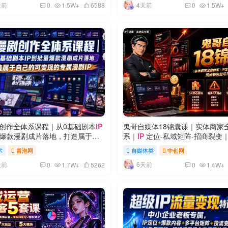
天前
4天前
0
1.5W+
6588
0
1.5W+
剧创作全体系课程｜从0基础剧本
IP
鬼哥自媒体18锦囊课｜实体商家
爆款漫剧成片落地，打造属于自
系｜
IP
定位-私域矩阵-招商裂变
变现的专属漫剧IP
获客起号完整实操教学
术
冒泡网
自媒体类
中创网
天前
6天前
0
1.7W+
5262
0
1.4W+