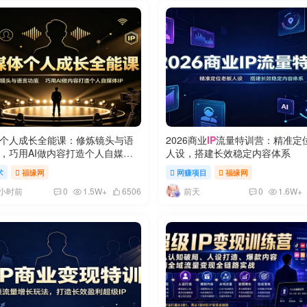
个人成长全能课：修炼镜头与语
2026商业
IP
流量特训营：精准定
，巧用AI做内容打造个人自媒体
人设，搭建长效稳定内容体系
术
福缘网
网赚项目
福缘网
3小时前
前天
0
1.5W+
6506
0
1.6W+