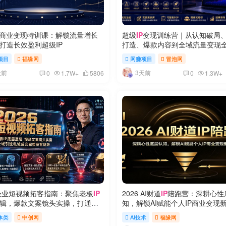
商业变现特训课：解锁流量增长
超级
IP
变现训练营｜从认知破局
打造长效盈利超级IP
打造、爆款内容到全域流量变现
实战
项目
福缘网
网赚项目
冒泡网
天前
3天前
0
1.7W+
5806
0
1.3W+
6企业短视频拓客指南：聚焦老板
IP
2026 AI财道
IP
陪跑营：深耕心性
辑，爆款文案镜头实操，打通公
知，解锁AI赋能个人IP商业变现
私域成交完整获客链路
体类
中创网
AI技术
福缘网