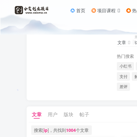
首页
项目课程
热
文章
热门搜索
小红书
支付
差评
文章
用户
版块
帖子
搜索[
ip
]，共找到
1004
个文章