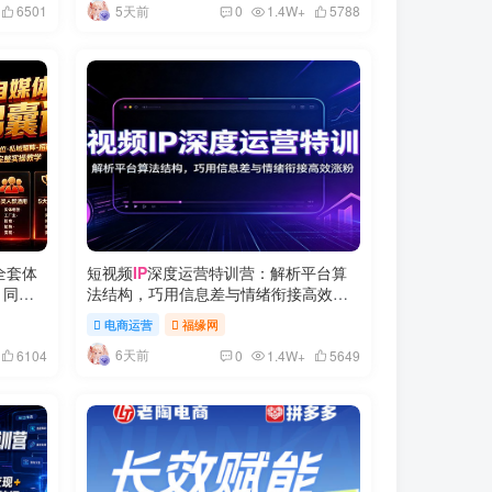
5天前
6501
0
1.4W+
5788
全套体
短视频
IP
深度运营特训营：解析平台算
｜同城
法结构，巧用信息差与情绪衔接高效涨
粉
电商运营
福缘网
6天前
6104
0
1.4W+
5649