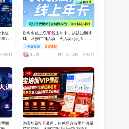
业老板
拼多多线上SV
IP
线上年卡，从认知到基
矩阵+投
础、从推广到活动、从活动到玩法，全
全实操
链路实战(260730)
电商运营
冒泡网
8天前
6084
0
1.3W+
6240
盘手联
淘宝培训V
IP
课程，各种经典有用的流量
落地打
获取秘籍，从淘宝新店到天猫店铺的实