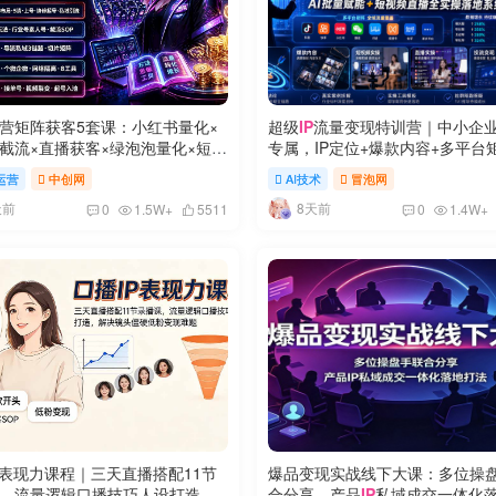
营矩阵获客5套课：小红书量化×
超级
IP
流量变现特训营｜中小企
截流×直播获客×绿泡泡量化×短视
专属，IP定位+爆款内容+多平台
20设备×7大玩法
流变现+AI批量赋能+短视频直播
运营
中创网
AI技术
冒泡网
落地系统课
天前
8天前
0
1.5W+
5511
0
1.4W+
表现力课程｜三天直播搭配11节
爆品变现实战线下大课：多位操
，流量逻辑口播技巧人设打造，
合分享，产品
IP
私域成交一体化