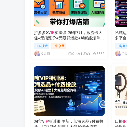
拼多多SV
IP
实操课-26年7月，截流卡大
私域运
促+无痕涨价+无限群爆款+AI赋能爆单新
多平台
玩法，带你打爆店铺
频
IP
×
AI技术
中创网
电商
6天前
7
0
1.3W+
6563
淘宝V
IP
特训课-更新：蓝海选品+付费投
口播
IP
放｜短视频AI运营｜大促起爆全流程，
录播课