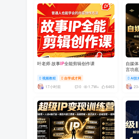
叶老师·故事
IP
全能剪辑创作课
自媒体
言功底
IP
视频教程
自学成才网
AI技
17小时前
2
0
1.7W+
6463