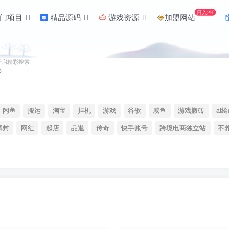
日入2K
门项目
精品源码
游戏资源
加盟网站
开启精彩搜索
闲鱼
搬运
淘宝
挂机
游戏
谷歌
咸鱼
游戏搬砖
ai
解封
网红
起店
品退
传奇
快手账号
跨境电商独立站
不